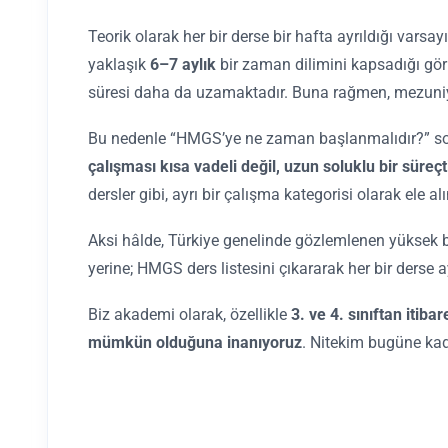
Teorik olarak her bir derse bir hafta ayrıldığı vars
yaklaşık
6–7 aylık
bir zaman dilimini kapsadığı görü
süresi daha da uzamaktadır. Buna rağmen, mezuniyet 
Bu nedenle “HMGS’ye ne zaman başlanmalıdır?” sorusu
çalışması kısa vadeli değil, uzun soluklu bir süreçti
dersler gibi, ayrı bir çalışma kategorisi olarak ele 
Aksi hâlde, Türkiye genelinde gözlemlenen yüksek ba
yerine; HMGS ders listesini çıkararak her bir derse
Biz akademi olarak, özellikle
3. ve 4. sınıftan itib
mümkün olduğuna inanıyoruz
. Nitekim bugüne kad