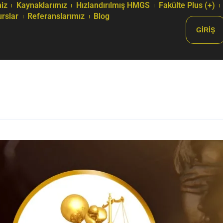
iz
Kaynaklarımız
Hızlandırılmış HMGS
Fakülte Plus (+)
urslar
Referanslarımız
Blog
GIRIŞ