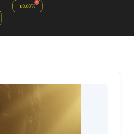
0
₺
0,00