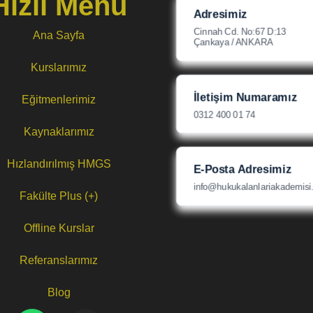
Hızlı Menü
Adresimiz
Cinnah Cd. No:67 D:13
Ana Sayfa
Çankaya / ANKARA
Kurslarımız
İletişim Numaramız
Eğitmenlerimiz
0312 400 01 74
Kaynaklarımız
Hızlandırılmış HMGS
E-Posta Adresimiz
info@hukukalanlariakademisi
Fakülte Plus (+)
Offline Kurslar
Referanslarımız
Blog