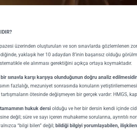
IDIR?
zesi üzerinden oluşturulan ve son sınavlarda gözlemlenen zorluk 
elendiğinde, yaklaşık her 10 adaydan 8’inin başarısız olduğu görül
r sistematikle ele alınması gerektiğini açıkça ortaya koymaktadır.
 bir sınavla karşı karşıya olunduğunun doğru analiz edilmesidir
sının fazlalığı, mezuniyet sonrasında konuların yetiştirilememesi, 
 tartışmaların ötesinde değişmeyen bir gerçek vardır: HMGS, kap
 tamamının hukuk dersi
olduğu ve her bir dersin kendi içinde ci
sine değil; süre ve sayı içeren muhakeme sorularına, ayrıntılı no
nızca “bilgi bilen” değil;
bildiği bilgiyi yorumlayabilen, ilişkil