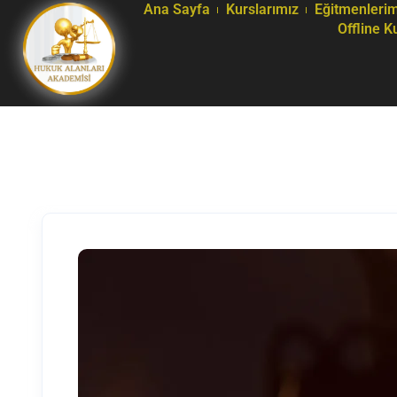
Ana Sayfa
Kurslarımız
Eğitmenlerim
Offline K