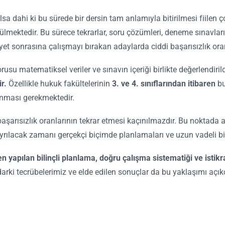
ayılsa dahi ki bu sürede bir dersin tam anlamıyla bitirilmesi fiil
lmektedir. Bu sürece tekrarlar, soru çözümleri, deneme sınavları 
sonrasına çalışmayı bırakan adaylarda ciddi başarısızlık oranlar
 matematiksel veriler ve sınavın içeriği birlikte değerlendiril
r.
Özellikle hukuk fakültelerinin
3. ve 4. sınıflarından itibaren
bu
alınması gerekmektedir.
şarısızlık oranlarının tekrar etmesi kaçınılmazdır. Bu noktada ad
 ayrılacak zamanı gerçekçi biçimde planlamaları ve uzun vadeli b
aren yapılan bilinçli planlama, doğru çalışma sistematiği ve istik
arki tecrübelerimiz ve elde edilen sonuçlar da bu yaklaşımı açı