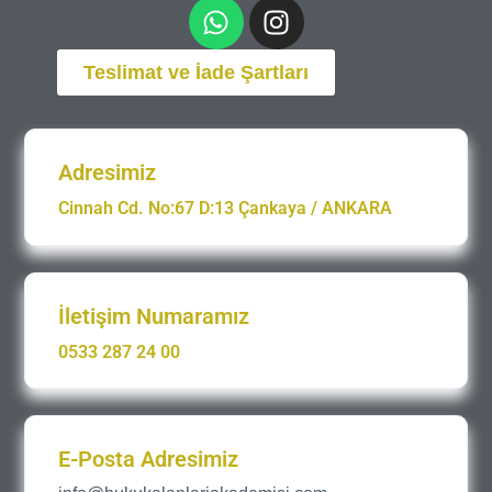
Teslimat ve İade Şartları
Adresimiz
Cinnah Cd. No:67 D:13 Çankaya / ANKARA
İletişim Numaramız
0533 287 24 00
E-Posta Adresimiz