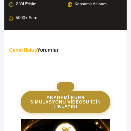
Genel Bakış
Yorumlar
AKADEMİ KURS
SİMÜLASYONU VİDEOSU İÇİN
TIKLAYIN!