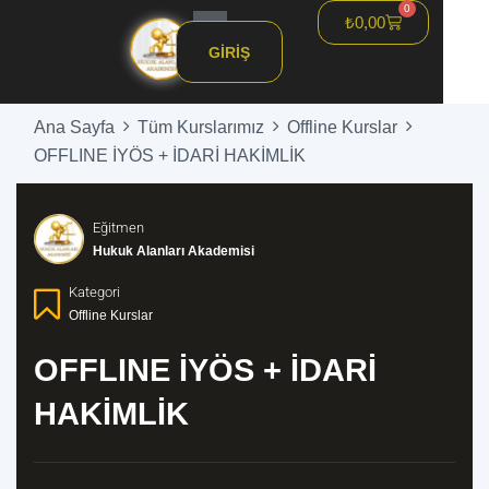
0
₺
0,00
Hızlandırılmış HMGS
GIRIŞ
Ana Sayfa
Tüm Kurslarımız
Offline Kurslar
OFFLINE İYÖS + İDARİ HAKİMLİK
Eğitmen
Hukuk Alanları Akademisi
Kategori
Offline Kurslar
OFFLINE İYÖS + İDARİ
HAKİMLİK