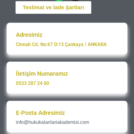
Teslimat ve İade Şartları
Adresimiz
Cinnah Cd. No:67 D:13 Çankaya / ANKARA
İletişim Numaramız
0533 287 24 00
E-Posta Adresimiz
info@hukukalanlariakademisi.com