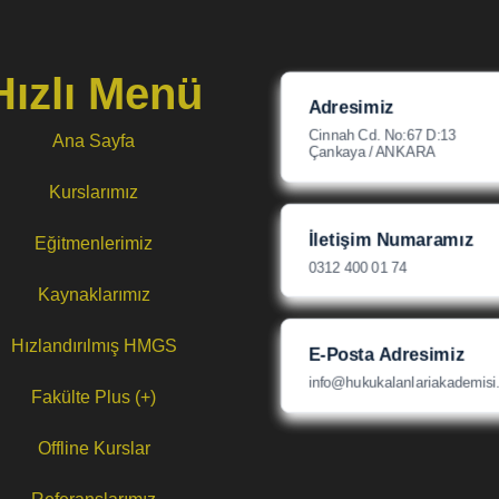
Hızlı Menü
Adresimiz
Cinnah Cd. No:67 D:13
Ana Sayfa
Çankaya / ANKARA
Kurslarımız
İletişim Numaramız
Eğitmenlerimiz
0312 400 01 74
Kaynaklarımız
Hızlandırılmış HMGS
E-Posta Adresimiz
info@hukukalanlariakademisi
Fakülte Plus (+)
Offline Kurslar