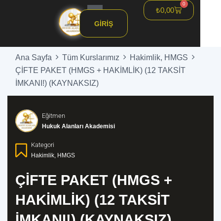
0
₺
0,00
Hızlandırılmış HMGS
GIRIŞ
Ana Sayfa
Tüm Kurslarımız
Hakimlik, HMGS
ÇİFTE PAKET (HMGS + HAKİMLİK) (12 TAKSİT
İMKANI!) (KAYNAKSIZ)
Eğitmen
Hukuk Alanları Akademisi
Kategori
Hakimlik, HMGS
ÇİFTE PAKET (HMGS +
HAKİMLİK) (12 TAKSİT
İMKANI!) (KAYNAKSIZ)