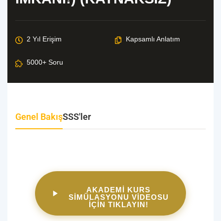
Genel Bakış
SSS'ler
AKADEMİ KURS
SİMÜLASYONU VİDEOSU
İÇİN TIKLAYIN!