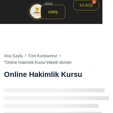
0
₺
0,00
Hızlandırılmış HMGS
GIRIŞ
Ana Sayfa
Tüm Kurslarımız
“Online Hakimlik Kursu”etiketli dersler
Online Hakimlik Kursu